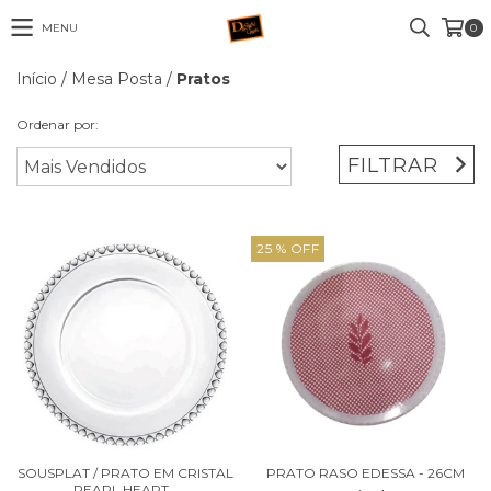
MENU
0
Início
/
Mesa Posta
/
Pratos
Ordenar por:
FILTRAR
25
% OFF
SOUSPLAT / PRATO EM CRISTAL
PRATO RASO EDESSA - 26CM
PEARL HEART...