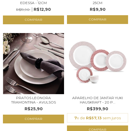
EDESSA - 12CM
25CM
R$12,90
R$9,90
R$19,90
COMPRAR
PRATOS LEONORA
APARELHO DE JANTAR YUKI
TRAMONTINA - AVULSOS
HAUSKRAFT - 20 P...
R$25,90
R$399,90
7
x de
R$57,13
sem juros
COMPRAR