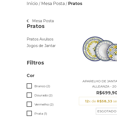
Início
Mesa Posta
Pratos
/
/
Mesa Posta
Pratos
Pratos Avulsos
Jogos de Jantar
Filtros
Cor
APARELHO DE JANT
Branco (2)
ALLEANZA - 20 P
R$699,9
Dourado (2)
12
x de
R$58,33
se
Vermelho (2)
ESGOTADO
Prata (1)