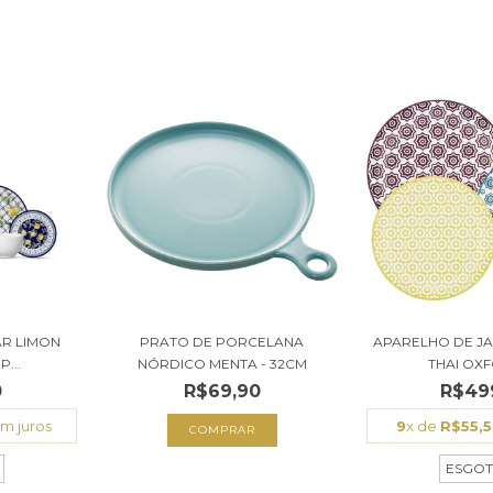
AR LIMON
PRATO DE PORCELANA
APARELHO DE J
...
NÓRDICO MENTA - 32CM
THAI OXFO
0
R$69,90
R$49
m juros
9
x de
R$55,
ESGO