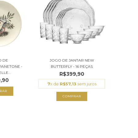
O DE
JOGO DE JANTAR NEW
PANETONE -
BUTTERFLY - 16 PEÇAS
LLE...
R$399,90
,90
7
x de
R$57,13
sem juros