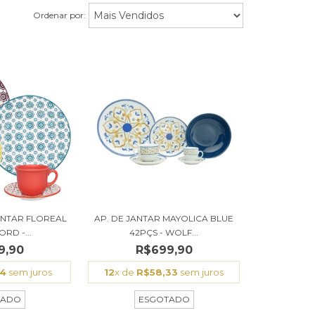
Ordenar por:
ANTAR FLOREAL
AP. DE JANTAR MAYOLICA BLUE
RD -...
42PÇS - WOLF...
9,90
R$699,90
54
sem juros
12
x de
R$58,33
sem juros
TADO
ESGOTADO