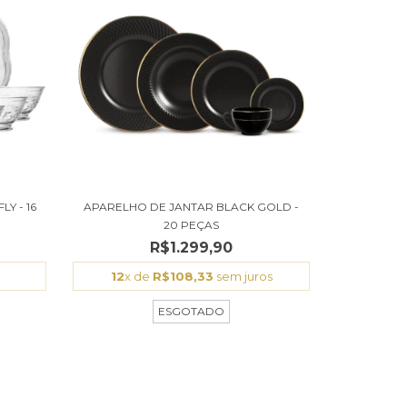
Y - 16
APARELHO DE JANTAR BLACK GOLD -
20 PEÇAS
R$1.299,90
s
12
x de
R$108,33
sem juros
ESGOTADO