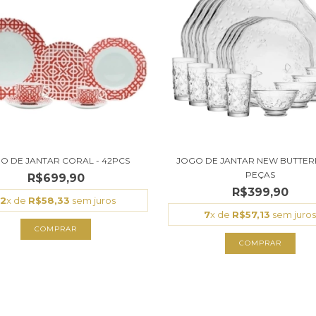
O DE JANTAR CORAL - 42PCS
JOGO DE JANTAR NEW BUTTERFL
PEÇAS
R$699,90
R$399,90
12
x de
R$58,33
sem juros
7
x de
R$57,13
sem juro