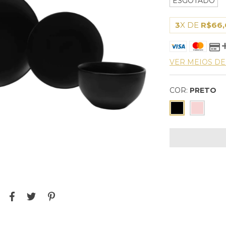
ESGOTADO
3
X DE
R$66,
VER MEIOS D
COR:
PRETO