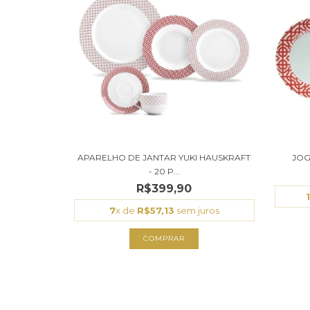
APARELHO DE JANTAR YUKI HAUSKRAFT
JOG
- 20 P...
R$399,90
7
x de
R$57,13
sem juros