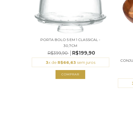
PORTA BOLO 5 EM 1 CLASSICAL -
30,7CM
R$199,90
R$399,90
CONJU
3
x de
R$66,63
sem juros