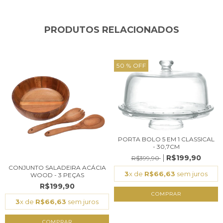
PRODUTOS RELACIONADOS
50
% OFF
PORTA BOLO 5 EM 1 CLASSICAL
- 30,7CM
R$199,90
R$399,90
CONJUNTO SALADEIRA ACÁCIA
3
x de
R$66,63
sem juros
WOOD - 3 PEÇAS
R$199,90
3
x de
R$66,63
sem juros