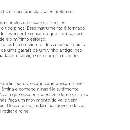
m fazer com que elas se esfarelem e
s modelos de saca-rolha menos
s, o tipo pinça. Esse instrumento é formado
tudo, levemente maior do que a outra, com
ade e o mínimo esforço.
 cortiça e o vidro e, dessa forma, retirar a
e de uma garrafa de um vinho antigo, não
a fazer o serviço sem correr o risco de
se de limpar os resíduos que possam haver
 lâmina e comece a inseri-la sutilmente
ssim que essa ponta estiver dentro, insira a
minas, faça um movimento de vai e vem
ixo. Dessa forma, as lâminas devem descer
retirar a rolha.