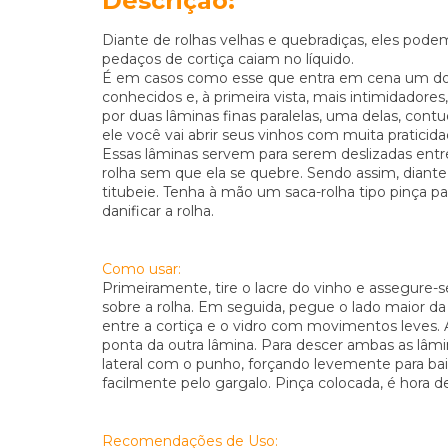
Descrição:
Diante de rolhas velhas e quebradiças, eles pode
pedaços de cortiça caiam no líquido.
É em casos como esse que entra em cena um do
conhecidos e, à primeira vista, mais intimidadore
por duas lâminas finas paralelas, uma delas, con
ele você vai abrir seus vinhos com muita praticid
Essas lâminas servem para serem deslizadas entre a
rolha sem que ela se quebre. Sendo assim, diant
titubeie. Tenha à mão um saca-rolha tipo pinça par
danificar a rolha.
Como usar:
Primeiramente, tire o lacre do vinho e assegure-
sobre a rolha. Em seguida, pegue o lado maior da
entre a cortiça e o vidro com movimentos leves. A
ponta da outra lâmina. Para descer ambas as lâ
lateral com o punho, forçando levemente para ba
facilmente pelo gargalo. Pinça colocada, é hora de 
Recomendações de Uso: