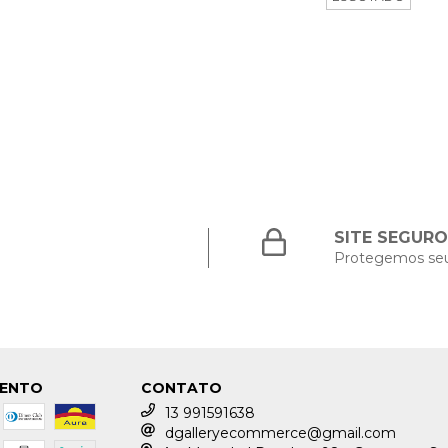
SITE SEGURO
Protegemos se
MENTO
CONTATO
13 991591638
dgalleryecommerce@gmail.com