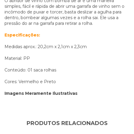
O abridor de vinho com bomba de ar é uma maneira
simples, fácil e rápida de abrir uma garrafa de vinho sem o
incômodo de puxar e torcer, basta deslizar a agulha para
dentro, bombear algumas vezes e a rolha sai. Ele usa a
pressão do ar na garrafa para retirar a rolha.
Especificações:
Medidas aprox.: 20,2cm x 2,1cm x 2,3cm
Material: PP
Conteúdo: 01 saca rolhas
Cores: Vermelho e Preto
Imagens Meramente Ilustrativas
PRODUTOS RELACIONADOS