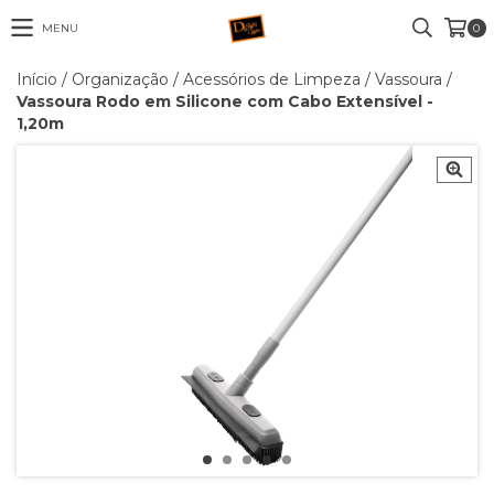
MENU
0
Início
/
Organização
/
Acessórios de Limpeza
/
Vassoura
/
Vassoura Rodo em Silicone com Cabo Extensível -
1,20m