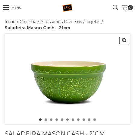
MENU
0
Início
/
Cozinha
/
Acessórios Diversos
/
Tigelas
/
Saladeira Mason Cash - 21cm
SALADEIRA MASON CASH - 21CM