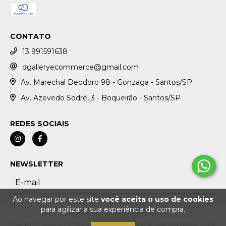
CONTATO
13 991591638
dgalleryecommerce@gmail.com
Av. Marechal Deodoro 98 - Gonzaga - Santos/SP
Av. Azevedo Sodré, 3 - Boqueirão - Santos/SP
REDES SOCIAIS
NEWSLETTER
Ao navegar por este site
você aceita o uso de cookies
para agilizar a sua experiência de compra.
COPYRIGHT JOÃO AUGUSTO LOPES VILLELA DE SOUSA - 03697849000154 - 2026.