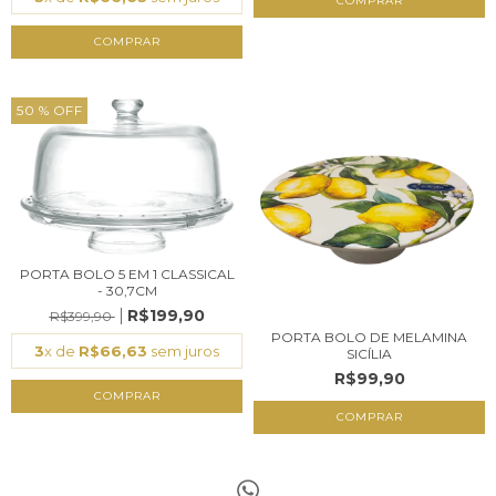
COMPRAR
50
% OFF
PORTA BOLO 5 EM 1 CLASSICAL
- 30,7CM
R$199,90
R$399,90
PORTA BOLO DE MELAMINA
3
x de
R$66,63
sem juros
SICÍLIA
R$99,90