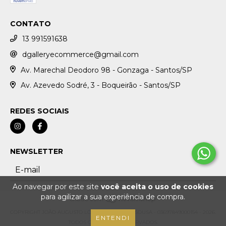
CONTATO
13 991591638
dgalleryecommerce@gmail.com
Av. Marechal Deodoro 98 - Gonzaga - Santos/SP
Av. Azevedo Sodré, 3 - Boqueirão - Santos/SP
REDES SOCIAIS
NEWSLETTER
Ao navegar por este site
você aceita o uso de cookies
para agilizar a sua experiência de compra.
COPYRIGHT JOÃO AUGUSTO LOPES VILLELA DE SOUSA - 03697849000154 - 2026.
ENTENDI
TODOS OS DIREITOS RESERVADOS.