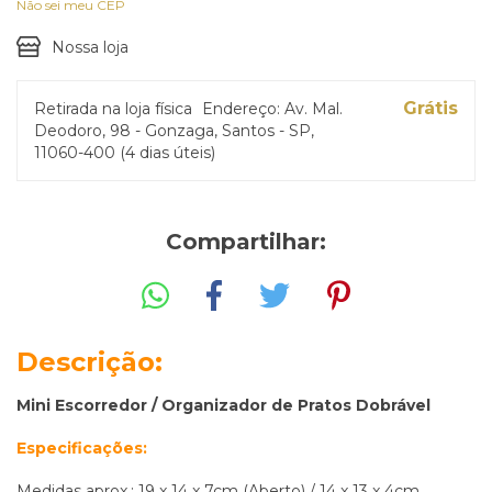
Não sei meu CEP
Nossa loja
Grátis
Retirada na loja física
Endereço: Av. Mal.
Deodoro, 98 - Gonzaga, Santos - SP,
11060-400 (4 dias úteis)
Compartilhar:
Descrição:
Mini Escorredor / Organizador de Pratos Dobrável
Especificações:
Medidas aprox.:
19 x 14 x 7cm (Aberto) / 14 x 13 x 4cm