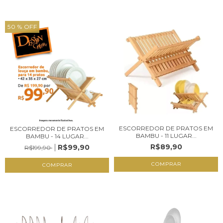
50
% OFF
ESCORREDOR DE PRATOS EM
ESCORREDOR DE PRATOS EM
BAMBU - 11 LUGAR...
BAMBU - 14 LUGAR...
R$89,90
R$99,90
R$199,90