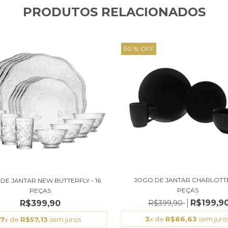
PRODUTOS RELACIONADOS
50
% OFF
JOGO DE JANTAR CHARLOTTE 
DE JANTAR NEW BUTTERFLY - 16
PEÇAS
PEÇAS
R$199,9
R$399,90
R$399,90
3
x de
R$66,63
sem juro
7
x de
R$57,13
sem juros