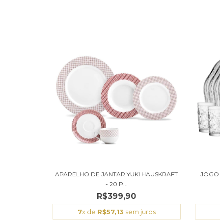
APARELHO DE JANTAR YUKI HAUSKRAFT
JOGO 
- 20 P...
R$399,90
7
x de
R$57,13
sem juros