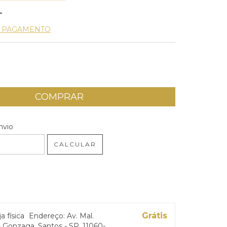
E PAGAMENTO
 CEP:
ALTERAR CEP
nvio
CALCULAR
Grátis
ja física
Endereço: Av. Mal.
 Gonzaga, Santos - SP, 11060-