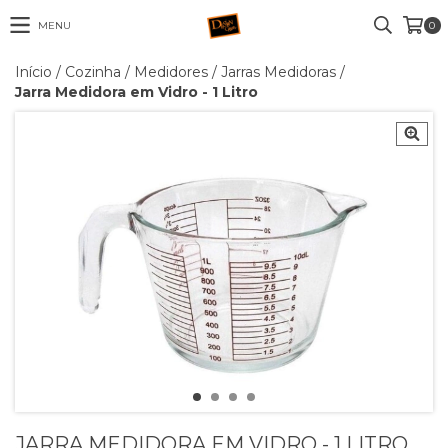
MENU
0
Início
/
Cozinha
/
Medidores
/
Jarras Medidoras
/
Jarra Medidora em Vidro - 1 Litro
JARRA MEDIDORA EM VIDRO - 1 LITRO