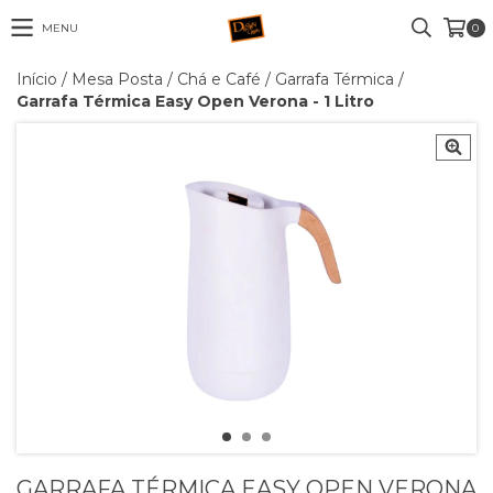
MENU
0
Início
/
Mesa Posta
/
Chá e Café
/
Garrafa Térmica
/
Garrafa Térmica Easy Open Verona - 1 Litro
GARRAFA TÉRMICA EASY OPEN VERONA