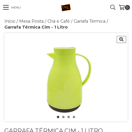
MENU
0
Início
/
Mesa Posta
/
Chá e Café
/
Garrafa Térmica
/
Garrafa Térmica Cim - 1 Litro
GARRAFA TÉRMICA CIM - 1 LITRO