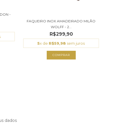
DON -
FAQUEIRO INOX AMADEIRADO MILÃO
WOLFF - 2...
R$299,90
s
5
x de
R$59,98
sem juros
COMPRAR
us dados