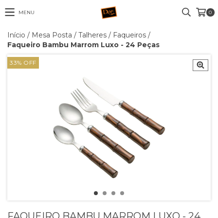
MENU
0
Início
/
Mesa Posta
/
Talheres
/
Faqueiros
/
Faqueiro Bambu Marrom Luxo - 24 Peças
33
% OFF
FAQUEIRO BAMBU MARROM LUXO - 24