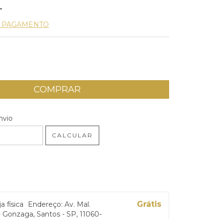
E PAGAMENTO
 CEP:
ALTERAR CEP
nvio
CALCULAR
Grátis
ja física
Endereço: Av. Mal.
 Gonzaga, Santos - SP, 11060-