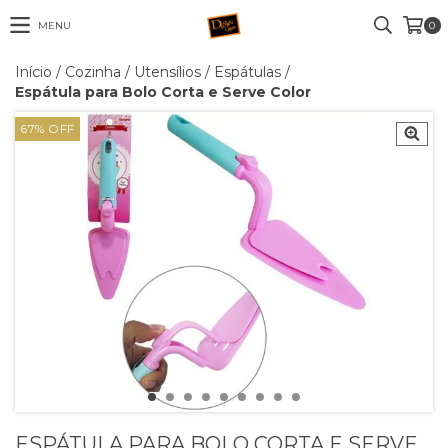
MENU
0
Início
/
Cozinha
/
Utensílios
/
Espátulas
/
Espátula para Bolo Corta e Serve Color
67
% OFF
ESPÁTULA PARA BOLO CORTA E SERVE