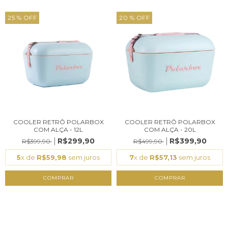
25
% OFF
20
% OFF
COOLER RETRÔ POLARBOX
COOLER RETRÔ POLARBOX
COM ALÇA - 12L
COM ALÇA - 20L
R$299,90
R$399,90
R$399,90
R$499,90
5
x de
R$59,98
sem juros
7
x de
R$57,13
sem juros