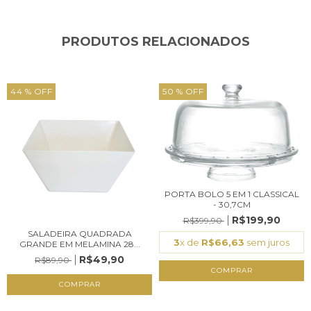
PRODUTOS RELACIONADOS
44
% OFF
50
% OFF
PORTA BOLO 5 EM 1 CLASSICAL
- 30,7CM
R$199,90
R$399,90
SALADEIRA QUADRADA
3
x de
R$66,63
sem juros
GRANDE EM MELAMINA 28...
R$49,90
R$89,90