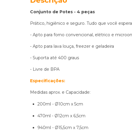
Descrição
Conjunto de Potes - 4 peças
Prático, higiênico e seguro. Tudo que você esper
- Apto para forno convencional, elétrico e micro
- Apto para lava louça, freezer e geladeira
- Suporta até 400 graus
- Livre de BPA
Especificações:
Medidas aprox. e Capacidade:
200ml - Ø10cm x 5cm
470ml - Ø12cm x 6,5cm
940ml - Ø15,5cm x 7,5cm