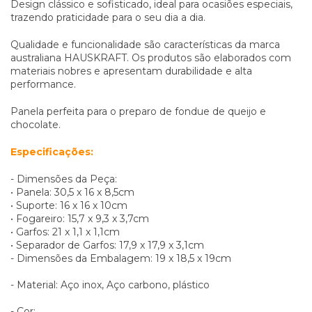
Design clássico e sofisticado, ideal para ocasiões especiais,
trazendo praticidade para o seu dia a dia.
Qualidade e funcionalidade são características da marca
australiana HAUSKRAFT. Os produtos são elaborados com
materiais nobres e apresentam durabilidade e alta
performance.
Panela perfeita para o preparo de fondue de queijo e
chocolate.
Especificações:
- Dimensões da Peça:
• Panela: 30,5 x 16 x 8,5cm
• Suporte: 16 x 16 x 10cm
• Fogareiro: 15,7 x 9,3 x 3,7cm
• Garfos: 21 x 1,1 x 1,1cm
• Separador de Garfos: 17,9 x 17,9 x 3,1cm
- Dimensões da Embalagem: 19 x 18,5 x 19cm
- Material: Aço inox, Aço carbono, plástico
- Cor: