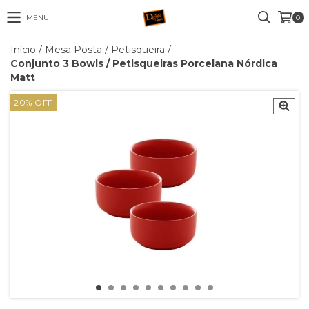
MENU
0
Início
/
Mesa Posta
/
Petisqueira
/
Conjunto 3 Bowls / Petisqueiras Porcelana Nórdica
Matt
20
% OFF